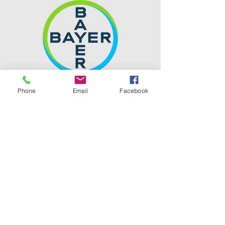
Phone
Email
Facebook
Ces entreprises m’octroient
leur confiance