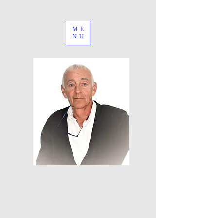
ME
NU