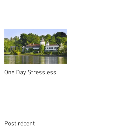
One Day Stressless
Le monde "clickable"
Post récent