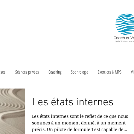
ch et Vous
et de Sophrologie Caycédienne.
 chaise (massage assis)
On peut seulement l'aider à trouver ce qui est en lui.
Galiléo Galiléa
ises
Séances privées
Coaching
Sophrologie
Exercices & MP3
Vi
Les états internes
Les états internes sont le reflet de ce que nous
sommes à un moment donné, à un moment
précis. Un pilote de formule 1 est capable de...