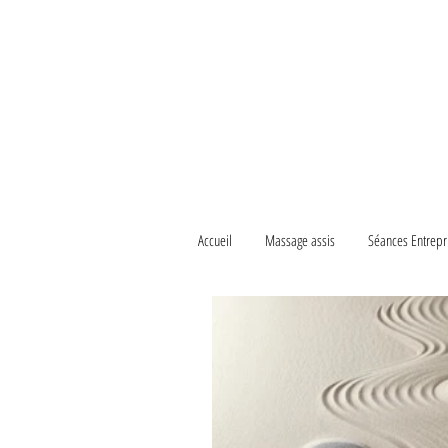
Coa
Cabinet de Coaching 
Shiatsu sur
On ne peut rien enseigner à un homme,
Accueil
Massage assis
Séances Entrepr